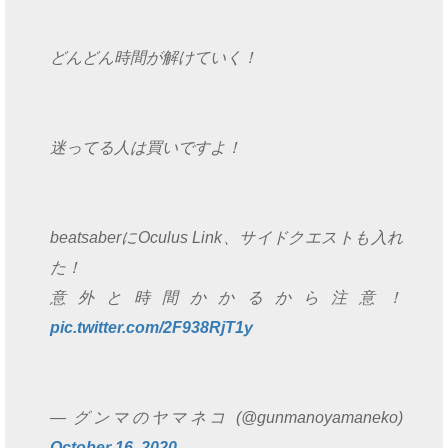
どんどん時間が解けていく！
迷ってる人は買いですよ！
beatsaberにOculus Link、サイドクエストも入れ
た！
意外と時間かかるから注意！
pic.twitter.com/2F938RjT1y
— グンマのヤマネコ (@gunmanoyamaneko)
October 16, 2020