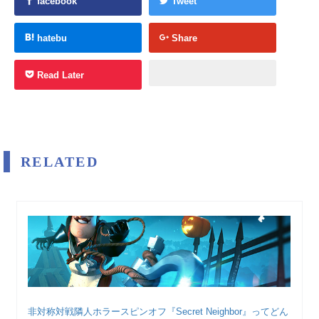
facebook
Tweet
hatebu
Share
Read Later
RELATED
非対称対戦隣人ホラースピンオフ『Secret Neighbor』ってどん