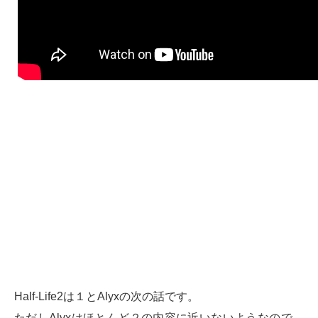
Half-Life2は１とAlyxの次の話です。
ただしAlyxはほとんど２の内容に近いないようなので、