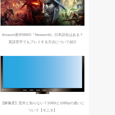
Amazon新作MMO『Newworld』日本語化はある？
英語苦手でもプレイする方法について紹介
【解像度】意外と知らない？1080iと1080pの違いに
ついて【モニタ】