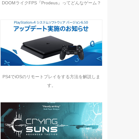
DOOMライクFPS『Prodeus』ってどんなゲーム？
PS4でiOSのリモートプレイをする方法を解説しま
す。