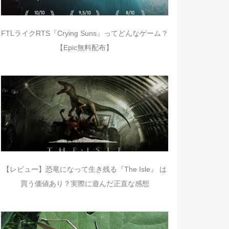
FTLライクRTS『Crying Suns』ってどんなゲーム？
【Epic無料配布】
【レビュー】恐竜になって生き残る『The Isle』 は
買う価値あり？実際に遊んだ正直な感想