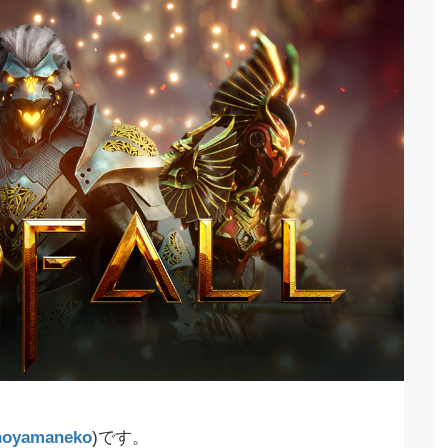
oyamaneko
)です。