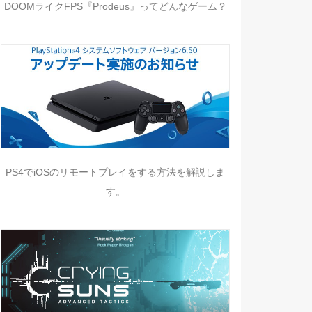
DOOMライクFPS『Prodeus』ってどんなゲーム？
PS4でiOSのリモートプレイをする方法を解説しま
す。