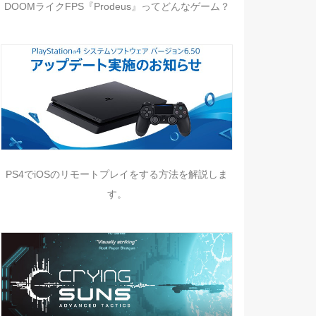
DOOMライクFPS『Prodeus』ってどんなゲーム？
PS4でiOSのリモートプレイをする方法を解説しま
す。