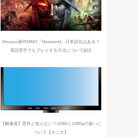
Amazon新作MMO『Newworld』日本語化はある？
英語苦手でもプレイする方法について紹介
【解像度】意外と知らない？1080iと1080pの違いに
ついて【モニタ】