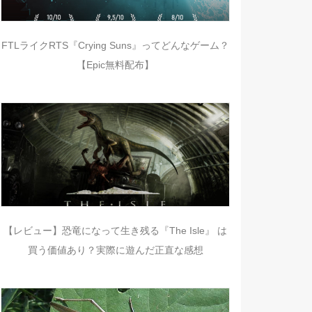
FTLライクRTS『Crying Suns』ってどんなゲーム？
【Epic無料配布】
【レビュー】恐竜になって生き残る『The Isle』 は
買う価値あり？実際に遊んだ正直な感想