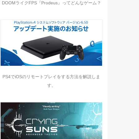
DOOMライクFPS『Prodeus』ってどんなゲーム？
PS4でiOSのリモートプレイをする方法を解説しま
す。