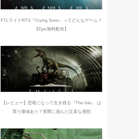
FTLライクRTS『Crying Suns』ってどんなゲーム？
【Epic無料配布】
【レビュー】恐竜になって生き残る『The Isle』 は
買う価値あり？実際に遊んだ正直な感想