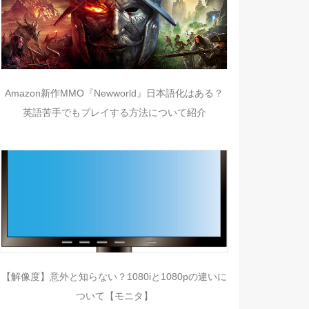
Amazon新作MMO『Newworld』日本語化はある？
英語苦手でもプレイする方法について紹介
【解像度】意外と知らない？1080iと1080pの違いに
ついて【モニタ】