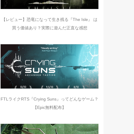
【レビュー】恐竜になって生き残る『The Isle』 は
買う価値あり？実際に遊んだ正直な感想
FTLライクRTS『Crying Suns』ってどんなゲーム？
【Epic無料配布】