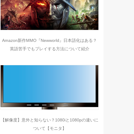
Amazon新作MMO『Newworld』日本語化はある？
英語苦手でもプレイする方法について紹介
【解像度】意外と知らない？1080iと1080pの違いに
ついて【モニタ】