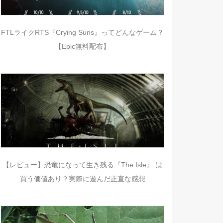
FTLライクRTS『Crying Suns』ってどんなゲーム？
【Epic無料配布】
【レビュー】恐竜になって生き残る『The Isle』 は
買う価値あり？実際に遊んだ正直な感想