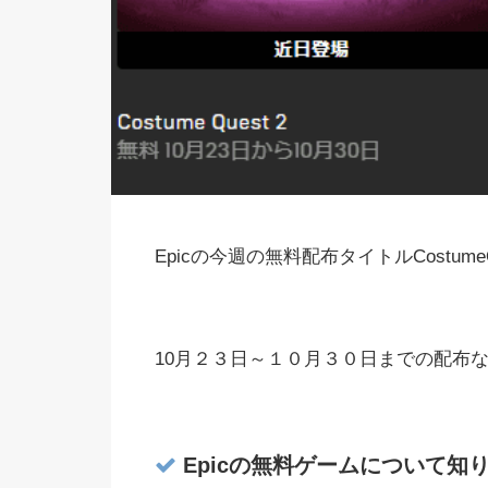
Epicの今週の無料配布タイトルCostumeQu
10月２３日～１０月３０日までの配布
Epicの無料ゲームについて知