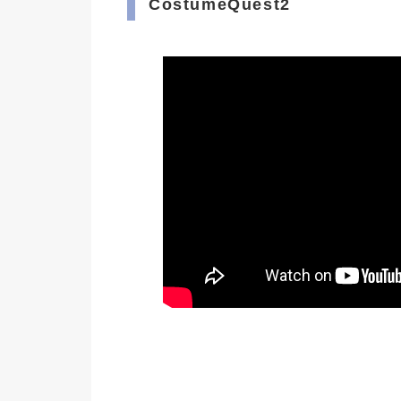
CostumeQuest2