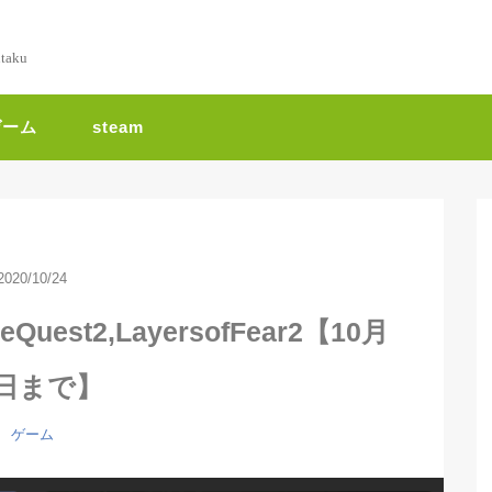
ntaku
ゲーム
steam
2020/10/24
uest2,LayersofFear2【10月
0日まで】
ゲーム