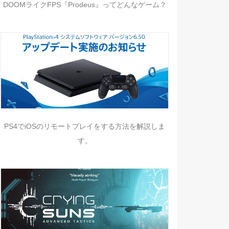
DOOMライクFPS『Prodeus』ってどんなゲーム？
PS4でiOSのリモートプレイをする方法を解説しま
す。