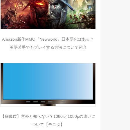
Amazon新作MMO『Newworld』日本語化はある？
英語苦手でもプレイする方法について紹介
【解像度】意外と知らない？1080iと1080pの違いに
ついて【モニタ】