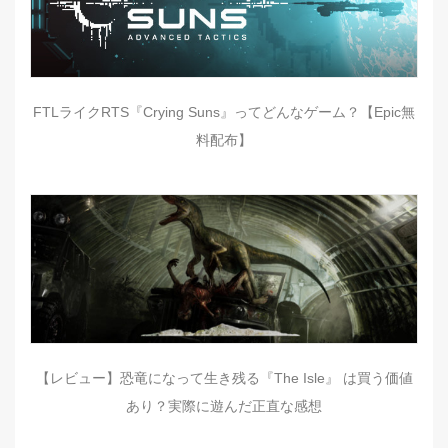
FTLライクRTS『Crying Suns』ってどんなゲーム？【Epic無
料配布】
【レビュー】恐竜になって生き残る『The Isle』 は買う価値
あり？実際に遊んだ正直な感想